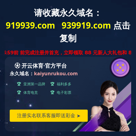
首
页
产品目录
九
游
PS1804
娱
乐
·
（N
i
n
e
G
暂无数据
a
m
e
中