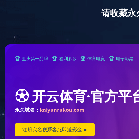
首
九游娱乐·（NineGame中国）官
首页
页
方网站
DC
九游娱乐·（NineGam
e中国）官方网站
动力九游娱乐·（NineGame中
国）官方网站
轮式拖拉