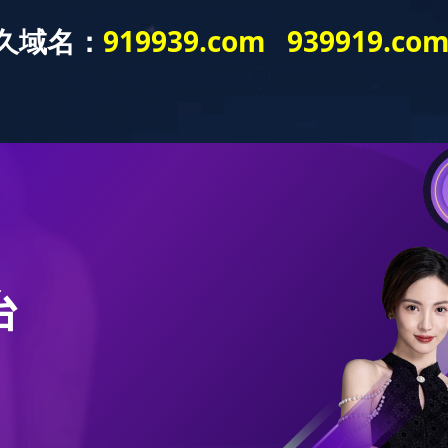
九游娱乐·（NineGame中国）官
新闻中
服
方网站
心
持
300
暂无数据