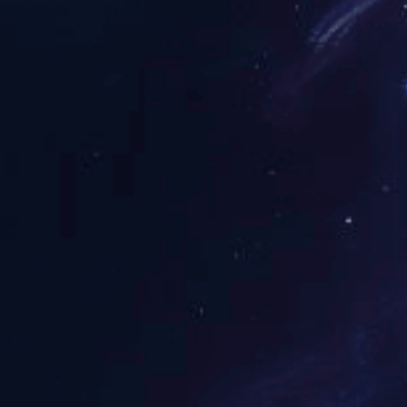
混合动力
平台
热门推荐