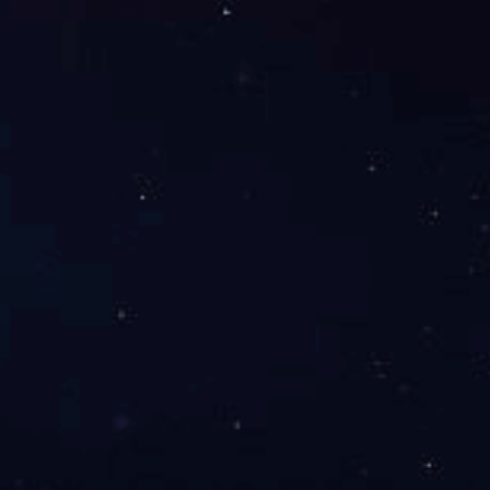
中联重科
中联智慧农业