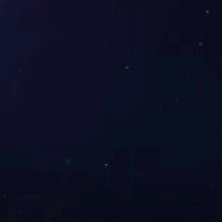
中联TE100pro谷物联合收割机
ame中
新闻中
服务支
金融政
加入我
心
持
策
们
Game中
公司资
服务情