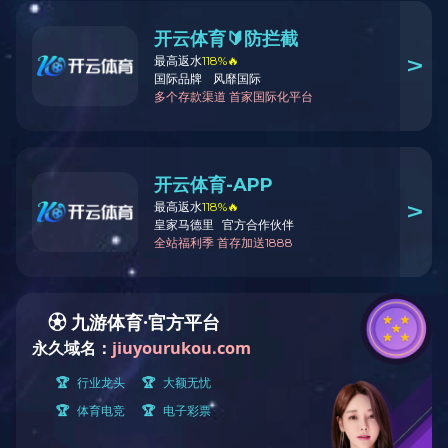
国）
官
方
网
站
九
游
娱
乐
媒体聚焦丨“三夏”大忙正当时，中联重科农机一线
·
展英姿
眼下正是“三夏”生产的大忙时节，全国夏粮收割进入高峰期。近日，
（N
中联重科农机频频出镜央视新闻报道，得到新农人的广泛支持，成为
i
高性能、智能化、无人化装备的突出代表。
n
发布时间：2025-06-15
e
G
a
m
e
中