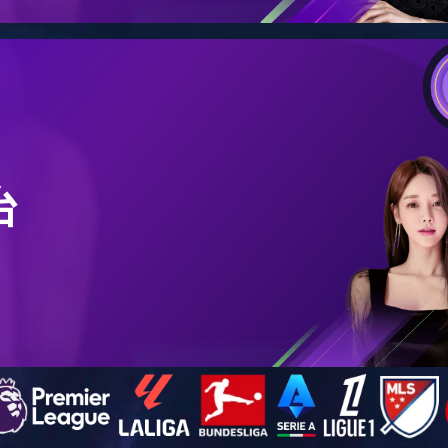
联TE100pro谷物联合收割
中联TE100-DH混
机
轴流小麦收割
在线询价
在线询价
1
<
>