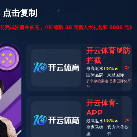
务支
金融政
加入我
全球
策
们