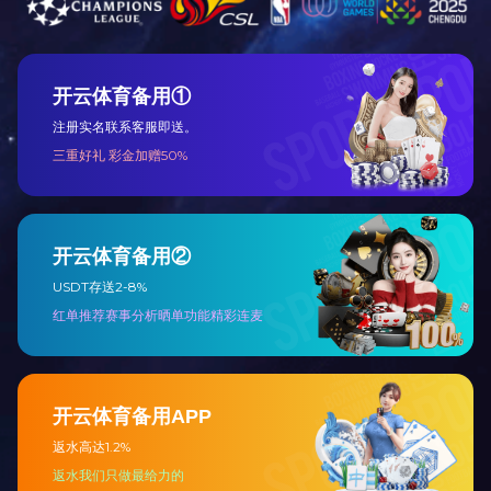
AI农机
● 数据采集反馈
● 故障诊断
● 机群协同作业
● 精准施肥喷药
● 辅助驾驶
● 智能收获
● 收割测产
● 自适应防堵
● 力/位置传感器
● 损失传感器
● 测产传感器
● 转速传感器
● 角度传感器
● 北斗
● 激光雷达
● 视觉传感器