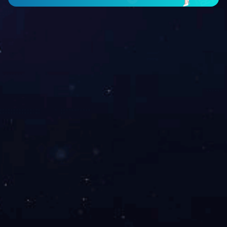
中联重科
中联智慧农业
联系我们
400-800-5151
版权所有 © 2025 年九游娱乐·（NineGame中国）官方网站。保留所有权利
皖ICP备14018633号