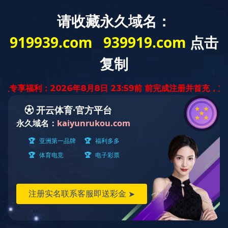
首
页
立规则 提品质 赢未来丨中联重科农业九游娱乐·（Ni
neGame中国）官方网站2025年度供应商大会召开
九
游
娱
所属分类： 新闻中心
发布时间：2025-12-01
乐
·
11月28日，以“立规则 提品质 赢未来”为主题的中联重科农
（N
业九游娱乐·（NineGame中国）官方网站2025年度供应商
i
大会在湖南长沙举行。中联重科副总裁、农业九游娱乐·（Ni
n
neGame中国）官方网站公司党委书记卢青，中联重科供应
e
链管理部部长王大彦等领导出席会议。300余名供应商合作
G
伙伴参加会议。
a
m
e
▲中联重科农业九游娱乐·（NineGame中国）官方网站202
中